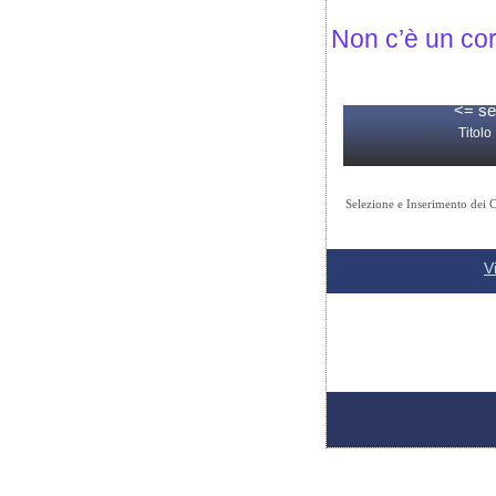
Non c’è un co
<= se
Titolo
Selezione e Inserimento dei C
<= se
V